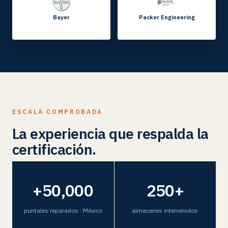
Bayer
Packer Engineering
ESCALA COMPROBADA
La experiencia que respalda la
certificación.
+50,000
250+
puntales reparados · México
almacenes intervenidos